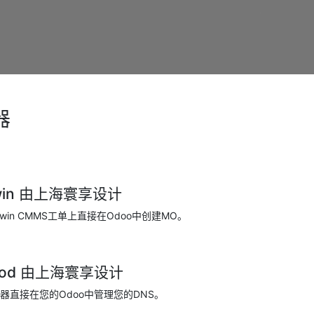
器
swin 由上海寰享设计
win CMMS工单上直接在Odoo中创建MO。
spod 由上海寰享设计
器直接在您的Odoo中管理您的DNS。