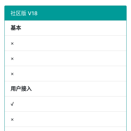
社区版 V18
基本
×
×
×
用户接入
√
×